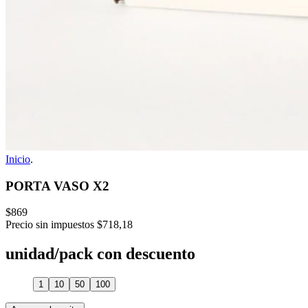
Inicio
.
PORTA VASO X2
$869
Precio sin impuestos
$718,18
unidad/pack con descuento
1
10
50
100