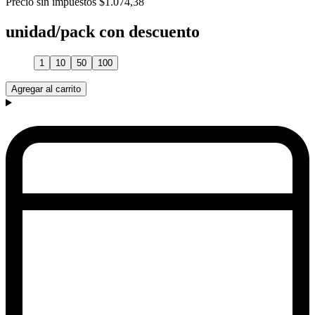
Precio sin impuestos
$1.074,38
unidad/pack con descuento
1
10
50
100
Agregar al carrito